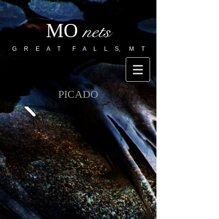
MO
nets
G R E A T F A L L S, M T
PICADO